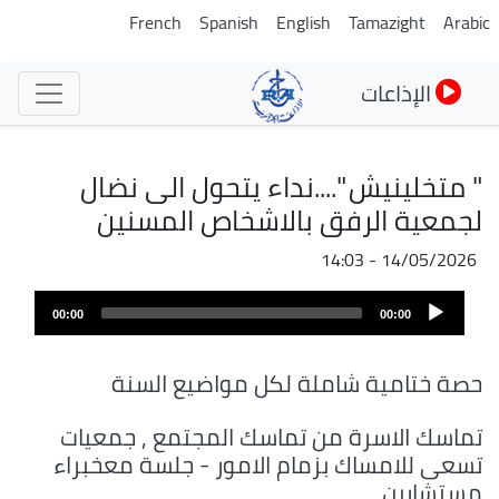
تجاوز
French
Spanish
English
Tamazight
Arabic
إلى
المحتوى
الإذاعات
الرئيسي
" متخلينيش "....نداء يتحول الى نضال
لجمعية الرفق بالاشخاص المسنين
14/05/2026 - 14:03
ملف
Audio
الصوت
00:00
00:00
Player
حصة ختامية شاملة لكل مواضيع السنة
تماسك الاسرة من تماسك المجتمع , جمعيات
تسعى للامساك بزمام الامور - جلسة معخبراء
مستشارين