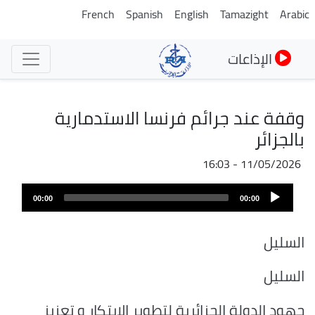
تجاوز
French
Spanish
English
Tamazight
Arabic
إلى
المحتوى
الإذاعات
الرئيسي
وقفة عند جرائم فرنسا الاستدمارية
بالجزائر
11/05/2026 - 16:03
ملف
Audio
الصوت
00:00
00:00
Player
السليل
السليل
جهود الدولة الجزائرية لتطوير الابتكار و تعزيز