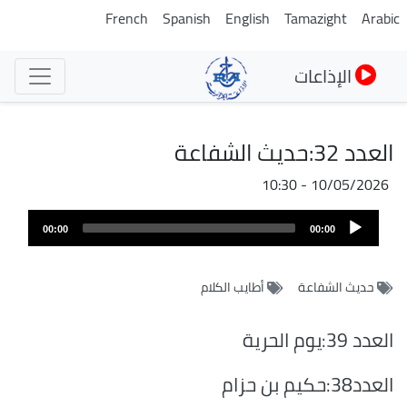
تجاوز
French
Spanish
English
Tamazight
Arabic
إلى
المحتوى
الإذاعات
الرئيسي
العدد 32:حديث الشفاعة
10/05/2026 - 10:30
ملف
Audio
الصوت
00:00
00:00
Player
حديث الشفاعة
أطايب الكلام
العدد 39:يوم الحرية
العدد38:حكيم بن حزام