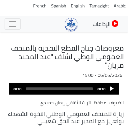
تجاوز
French
Spanish
English
Tamazight
Arabic
إلى
المحتوى
الإذاعات
الرئيسي
معروضات جناح القطع النقدية بالمتحف
العمومي الوطي لشلف "عبد المجيد
مزيان"
06/05/2026 - 15:00
Audio
00:00
00:00
Player
الضيوف
محافظ التراث الثقافي إيمان حميدي
زيارة للمتحف العمومي الوطني الاخوة الشهداء
بولعزيز مع المدير عبد الحق شعيبي