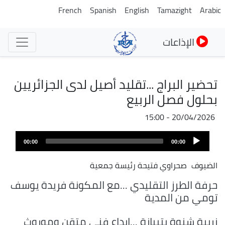
تجاوز
French
Spanish
English
Tamazight
Arabic
إلى
المحتوى
الإذاعات
الرئيسي
تحضير البراج ...تقليد أصيل لدى الجزائريين
بحلول فصل الربيع
20/04/2026 - 15:00
Audio
00:00
00:00
Player
الضيوف
صحراوي فتيحة رئيسة جمعية
حرفة الطرز التقليدي ...مع المكونة فريدة يوسف
تومي من المدية
زربية شنوة بتيبازة ...إبداع فني متقن وموروث