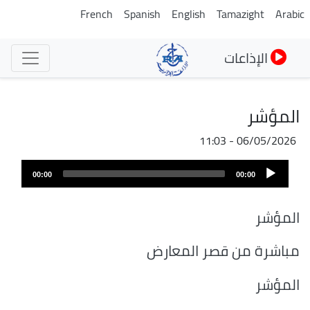
تجاوز
French
Spanish
English
Tamazight
Arabic
إلى
المحتوى
الإذاعات
الرئيسي
المؤشر
06/05/2026 - 11:03
ملف
Audio
الصوت
00:00
00:00
Player
المؤشر
مباشرة من قصر المعارض
المؤشر