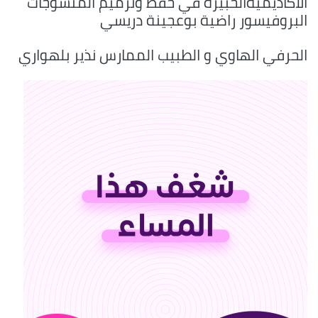
الأكاديميةالخبيرة في حفظ وترميم المنسوجات
البروفيسور راضية بوعجينة دريسي
الحرفي الهاوي و الطبيب الممارس نذير بلهواري