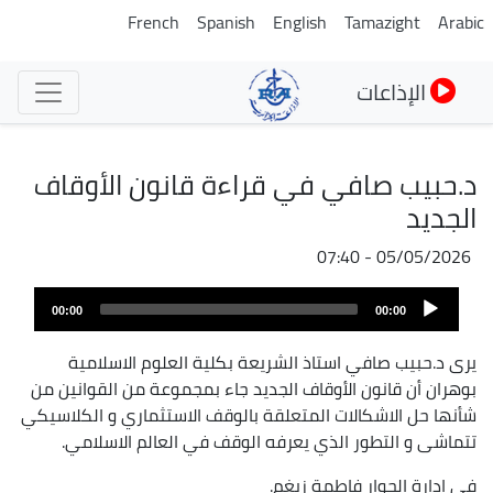
تجاوز
French
Spanish
English
Tamazight
Arabic
إلى
المحتوى
الإذاعات
الرئيسي
د.حبيب صافي في قراءة قانون الأوقاف
الجديد
05/05/2026 - 07:40
ملف
Audio
الصوت
00:00
00:00
Player
يرى د.حبيب صافي استاذ الشريعة بكلية العلوم الاسلامية
بوهران أن قانون الأوقاف الجديد جاء بمجموعة من القوانين من
شأنها حل الاشكالات المتعلقة بالوقف الاستثماري و الكلاسيكي
تتماشى و التطور الذي يعرفه الوقف في العالم الاسلامي.
في ادارة الحوار فاطمة زيغم.