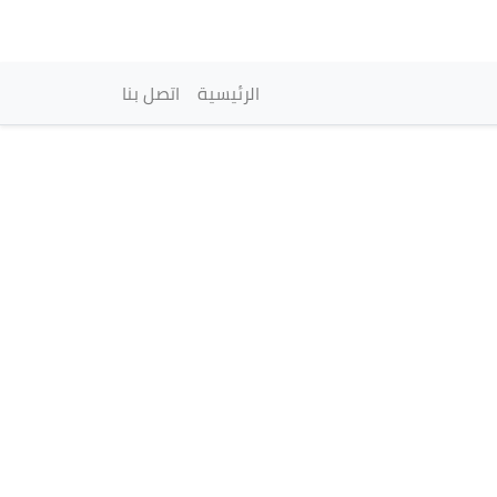
vigation principale
الرئيسية
اتصل بنا