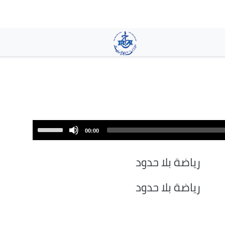
تجاوز
إلى
المحتوى
الرئيسي
Use
00:00
Up/Down
Arrow
رياضة بلا حدود
keys
to
رياضة بلا حدود
increase
or
decrease
volume.