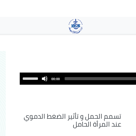
تجاوز
إلى
المحتوى
الرئيسي
Use
00:00
Up/Down
Arrow
keys
to
increase
تسمم الحمل و تأثير الضغط الدموي
or
عند المرأة الحامل
decrease
volume.