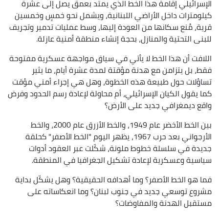
الإسرائيلي إقامة هذا الخط الذي يمتد بعمق يصل إلى عشرة
كيلومترات داخل الأراضي اللبنانية، ويشمل نحو خمسٍ وخمسين
قرية، مُنع سكانها من العودة إليها، وسط عمليات تدمير وتجريف
للبنى التحتية والمنازل، بحجة إنشاء منطقة أمنية عازلة.
اللافت أن هذا الخط لا يأتي في سياق مواجهة عسكرية مفتوحة
فقط، بل يتزامن مع هدنة مؤقتة لمدة عشرة أيام، ما يثير
تساؤلات حول طبيعة هذه الخطوة، وهل هي إجراء أمني مؤقت
كما يقول الكيان الإسرائيلي، أم محاولة لإعادة رسم الحدود وفرض
واقع ديمغرافي جديد على الأرض؟
بين الخط الأخضر عام 1949، والخط الأزرق عام 2000، والخط
الأرجواني بعد حرب 1967، يظهر اليوم "الخط الأصفر" كحلقة
جديدة في سلسلة خطوط ملونة، شكّلت عبر العقود أدوات
سياسية وعسكرية لإعادة تشكيل الجغرافيا في المنطقة.
فما هو الخط الأصفر؟ وما أهدافه الحقيقية؟ وهل يشكّل بداية
مشروع توسعي جديد في جنوب لبنان؟ وما انعكاساته على
مستقبل الهدنة والمفاوضات؟