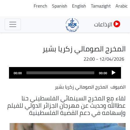
تجاوز
French
Spanish
English
Tamazight
Arabic
إلى
المحتوى
الإذاعات
الرئيسي
المخرج الصومالي زكريا بشير
12/04/2026 - 22:00
Audio
00:00
00:00
Player
الضيوف
المخرج الصومالي زكريا بشير
لقاء مع المخرج السينمائي الفلسطيني حنا
عطاالله وحديث عن مهرجان الجزائر الدولي للفيلم
وإسهامه في دعم القضية الفلسطينية