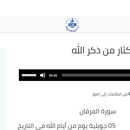
تجاوز
إلى
المحتوى
الرئيسي
كثار من ذكر الله
Use
00:00
Up/Down
Arrow
من الظلمات إلى النور
keys
to
increase
سورة الفرقان
or
decrease
05 جويلية يوم من أيام الله في التاريخ
volume.