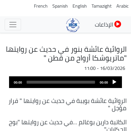
تجاوز
French
Spanish
English
Tamazight
Arabic
إلى
المحتوى
الإذاعات
الرئيسي
الروائية عائشة بنور في حديث عن روايتها
"ماتريوشكا أرواح من قطن "
16/03/2026 - 11:00
Audio
00:00
00:00
Player
الروائية عائشة بويبة في حديث عن روايتها " قرار
مؤجل "
الكاتبة دارين بوغالم ...في حديث عن روايتها "بوح
الحكايات"