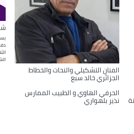
شغ
يسل
دفع
الث
الشغف ssion
الفنان التشكيلي والنحات والخطاط
الجزائري خالد سبع
الحرفي الهاوي و الطبيب الممارس
ة
نذير بلهواري