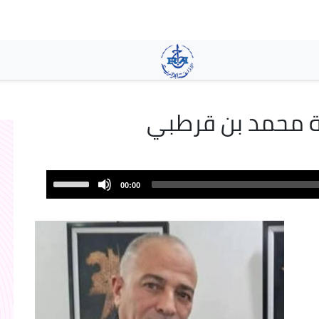
تجاوز
إلى
المحتوى
الرئيسي
ة محمد بن قرطبي
Use
00:00
Up/Down
Arrow
keys
to
increase
or
decrease
volume.