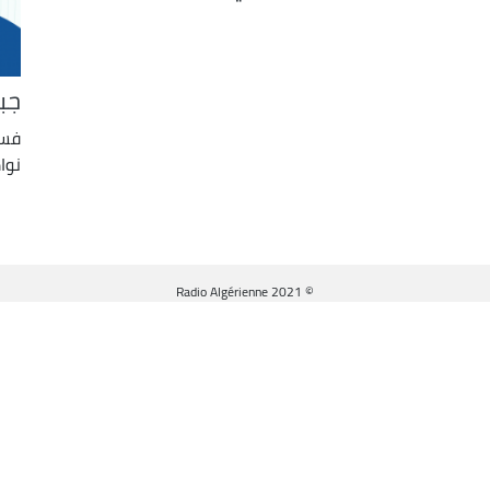
جب
فسح
نوا
© Radio Algérienne 2021