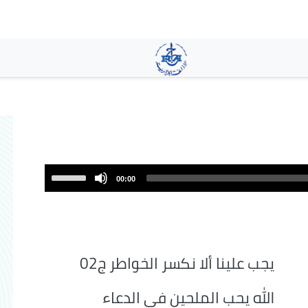
تجاوز
إلى
المحتوى
الرئيسي
Use
00:00
Up/Down
Arrow
keys
to
increase
يجب علينا ألا نكسر الخواطر ج02
or
decrease
الله يحب الملحين في الدعاء
volume.