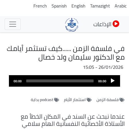
تجاوز
French
Spanish
English
Tamazight
Arabic
إلى
المحتوى
الإذاعات
الرئيسي
في فلسفة الزمن ......كيف تستثمر أيامك
مع الدكتور سليمان ولد خصال
26/01/2026 - 15:05
ملف
Audio
الصوت
00:00
00:00
Player
فلسفة الزمن
استثمار الأيام
podcast بداية
عندما نبحث عن السند في المكان الخطأ مع
الأستاذة الأخصائية النفسانية الهام سلامي