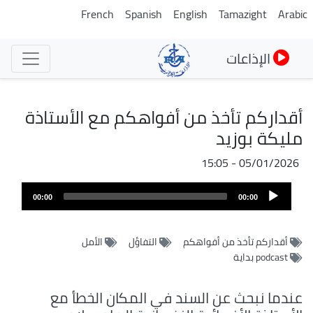
تجاوز
French
Spanish
English
Tamazight
Arabic
إلى
المحتوى
الإذاعات
الرئيسي
أقداركم تأخذ من أفواهكم مع الأستاذة
مليكة بوزيد
05/01/2026 - 15:05
ملف
Audio
الصوت
00:00
00:00
Player
أقداركم تأخذ من أفواهكم
التفاؤل
الأمل
podcast بداية
عندما نبحث عن السند في المكان الخطأ مع