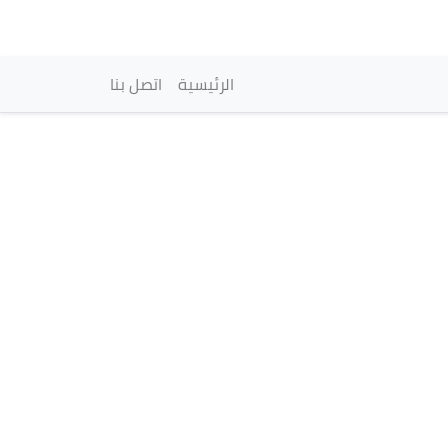
vigation principale
الرئيسية
اتصل بنا