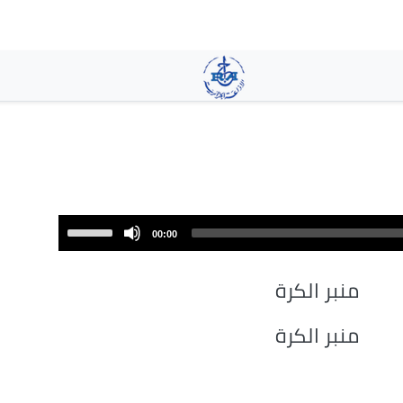
تجاوز
إلى
المحتوى
الرئيسي
Use
00:00
Up/Down
Arrow
منبر الكرة
keys
to
منبر الكرة
increase
or
decrease
volume.