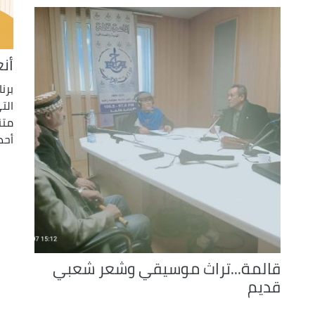
أن
برن
الت
متن
أحد
قالمة...تراث موسيقي وشعر شعبي
قديم