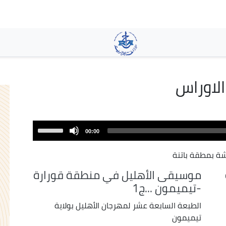
تجاوز
إلى
المحتوى
الرئيسي
لاوراس
Use
00:00
Up/Down
Arrow
شة بمطقة باتنة
keys
موسيقى الأهليل في منطقة قورارة
to
-تيميمون ...ج1
increase
or
الطبعة السابعة عشر لمهرجان الأهليل بولاية
decrease
تيميمون
volume.