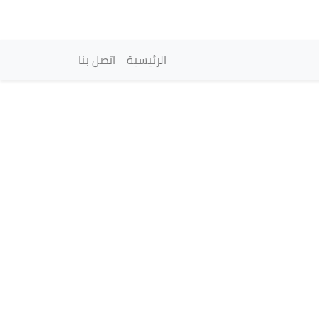
vigation principale
الرئيسية
اتصل بنا