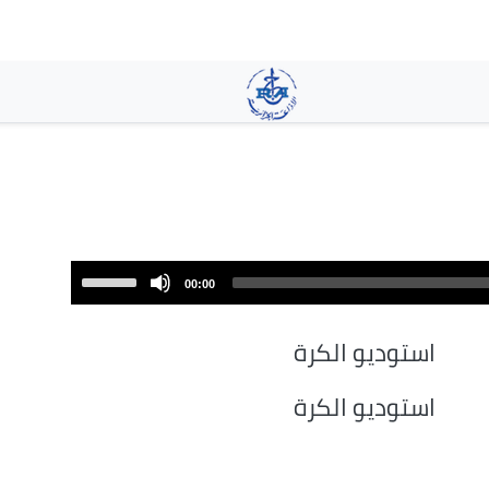
تجاوز
إلى
المحتوى
الرئيسي
Use
00:00
Up/Down
Arrow
استوديو الكرة
keys
to
استوديو الكرة
increase
or
decrease
volume.