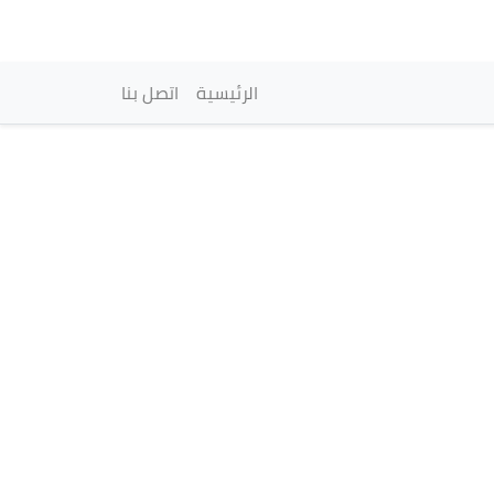
vigation principale
الرئيسية
اتصل بنا