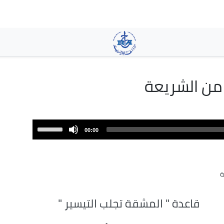
تجاوز
إلى
المحتوى
الرئيسي
 من الشريعة
Use
00:00
Up/Down
Arrow
keys
ة
to
increase
or
قاعدة " المشقة تجلب التيسير "
decrease
volume.