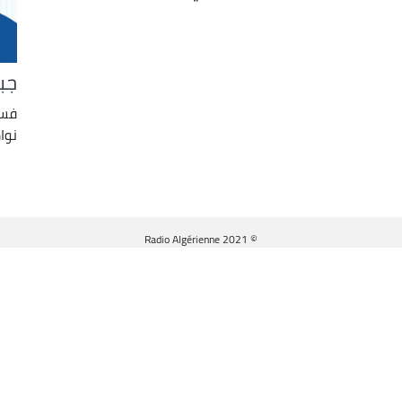
جب
فسح
نوا
© Radio Algérienne 2021