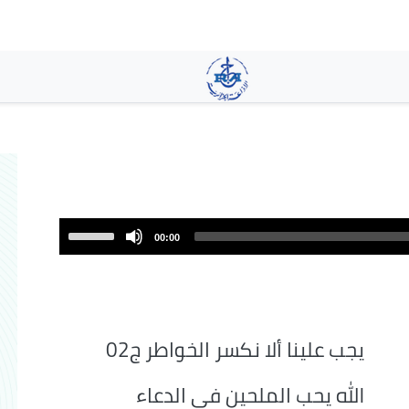
تجاوز
إلى
المحتوى
الرئيسي
Use
00:00
Up/Down
Arrow
keys
to
increase
يجب علينا ألا نكسر الخواطر ج02
or
decrease
الله يحب الملحين في الدعاء
volume.