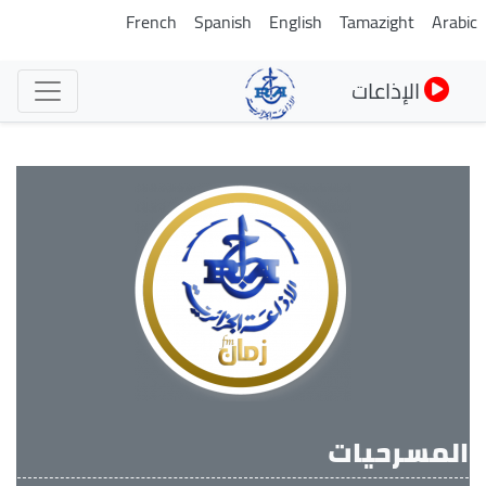
تجاوز
French
Spanish
English
Tamazight
Arabi
إلى
المحتوى
الإذاعات
الرئيسي
المسرحيات