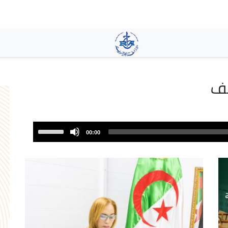
تجاوز
إلى
المحتوى
الرئيسي
يف
Use
00:00
Up/Down
Arrow
keys
to
increase
or
decrease
volume.