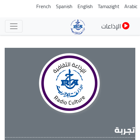
تجاوز
French
Spanish
English
Tamazight
Arabi
إلى
المحتوى
الإذاعات
الرئيسي
تجربة