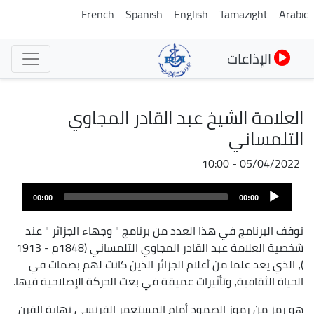
تجاوز
French
Spanish
English
Tamazight
Arabic
إلى
المحتوى
الإذاعات
الرئيسي
العلامة الشيخ عبد القادر المجاوي
التلمساني
05/04/2022 - 10:00
Audio
00:00
00:00
Player
توقف البرنامج في هذا العدد من برنامج " وجهاء الجزائر " عند
شخصية العلامة عبد القادر المجاوي التلمساني (1848م - 1913
)، الذي يعد علما من أعلام الجزائر الذين كانت لهم بصمات في
الحياة الثقافية، وتأثيرات عميقة في بعث الحركة الإصلاحية فيها.
هو رمز من رموز الصمود أمام المستعمر الفرنسي نهاية القرن