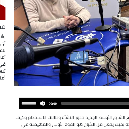
مف
وأن
أي 
تلفز
أما
في 
تبس
أمث
Use
00:00
Up/Down
Arrow
الشرق الأوسط الجديد جذور النشأة ودلالات الاستخدام وكيف
keys
ذه بحبث يجعل من الكيان هو القوة الأولى والمهيمنة في
to