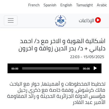
تجاوز
French
Spanish
English
Tamazight
Arabic
إلى
المحتوى
الإذاعات
الرئيسي
اشكالية الهوية و الاخر مع د/ احمد
دلباني + د/ بدر الدين زواقة و اخرون
15/05/2025 - 22:03
ملف
Audio
الصوت
00:00
00:00
Player
تخطيط المخطوطات و أهميتها، حوار مع الباحث
مالك كرشوش، وقفة خاصة مع ذكرى رحيل
مؤسس الدولة الجزائرية الحديثة و رائد المقاومة
الأمير عبد القادر