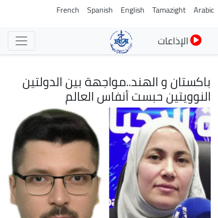
تجاوز
French
Spanish
English
Tamazight
Arabic
إلى
المحتوى
الإذاعات
الرئيسي
باكستان و الهند..مواجهة بين الدولتين
النوويتين حبست أنفاس العالم
الصورة