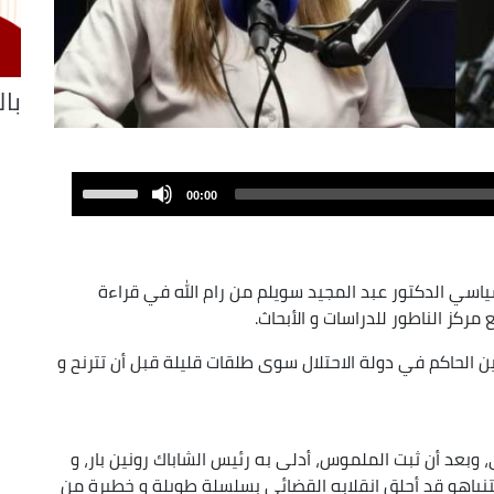
با
Use
00:00
Up/Down
Arrow
keys
ياسي الدكتور عبد المجيد سويلم من رام الله في قراءة
to
كز الناطور للدراسات و الأبحاث.
increase
or
ن الحاكم في دولة الاحتلال سوى طلقات قليلة قبل أن تترنح و
decrease
volume.
، وبعد أن ثبت الملموس، أدلى به رئيس الشاباك رونين بار، و
نتنياهو قد أحلق انقلابه القضائي بسلسلة طويلة و خطيرة من