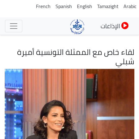
تجاوز
French
Spanish
English
Tamazight
Arabic
إلى
المحتوى
الإذاعات
الرئيسي
لقاء خاص مع الممثلة التونسية أميرة
شبلي
الصورة