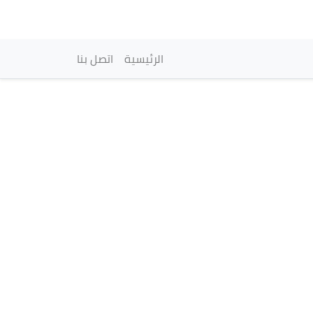
vigation principale
الرئيسية
اتصل بنا