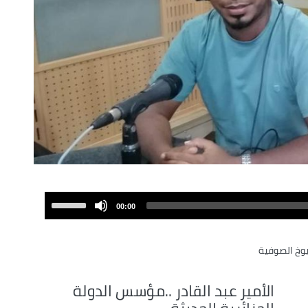
Use
00:00
Up/Down
Arrow
وخ الصوفية
keys
to
increase
الأمير عبد القادر ..مؤسس الدولة
or