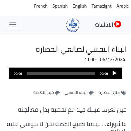
تجاوز
French
Spanish
English
Tamazight
Arabic
إلى
المحتوى
الإذاعات
الرئيسي
البناء النفسي لصانعي الحضارة
06/12/2024 - 11:00
Audio
00:00
00:00
Player
صناع الحضارة
البناء النفسي
قيم النهضة
حين تعرف عيبك جيدا ثم تحميه بدل معالجته
عاشوراء... حينما تصبح القصة نحن لا موسى عليه