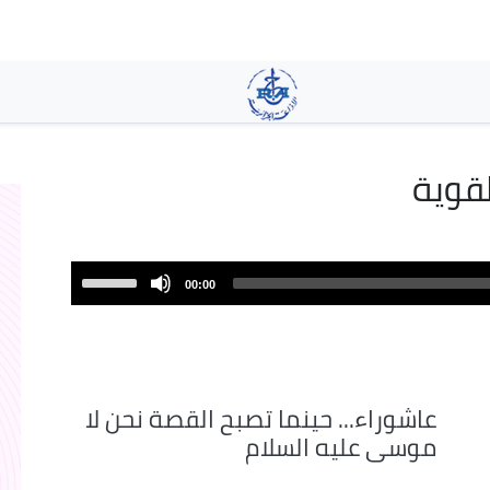
تجاوز
إلى
المحتوى
الرئيسي
قوية
Use
00:00
Up/Down
Arrow
keys
to
increase
عاشوراء... حينما تصبح القصة نحن لا
or
موسى عليه السلام
decrease
volume.