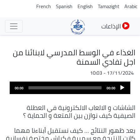
تجاوز
French
Spanish
English
Tamazight
Arabic
إلى
المحتوى
الإذاعات
الرئيسي
الغذاء في الوسط المدرسي لابنائنا من
اجل تفادي السمنة
17/11/2024 - 10:03
ملف
Audio
الصوت
00:00
00:00
Player
الشاشات و الالعاب الالكترونية في العطلة
الصيفية كيف نوازن بين المتعة و الحماية ؟
بعد ظهور النتائج ... كيف نستقبل أبناءنا مهما
كانت النتيجة مع سميرة فكراش مختصة نفسانية