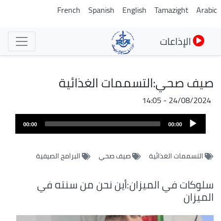
تجاوز
French
Spanish
English
Tamazight
Arabic
إلى
المحتوى
الإذاعات
الرئيسي
صيف صحي:التسممات الغذائية
24/08/2024 - 14:05
Audio
00:00
00:00
Player
التسممات الغذائية
صيف صحي
البرامج الصيفية
سلوكات في الميزان:أين نحن من سنته في
الميزان