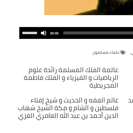
Use
00:00
Up/Down
Arrow
ي
علماء مسلمون
keys
to
increase
عالمة الفلك المسلمة رائدة علوم
or
الرياضيات و الفيزياء و الفلك فاطمة
decrease
المجريطية
volume.
د
عالم الفقه و الحديث و شيخ إفتاء
فلسطين و الشام و مكة الشيخ شهاب
الدين أحمد بن عبد الله العامري الغزي