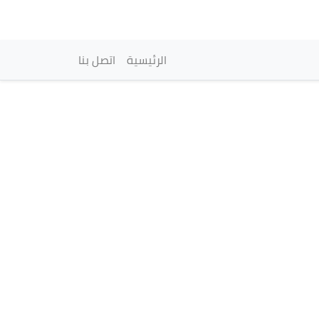
vigation principale
الرئيسية
اتصل بنا