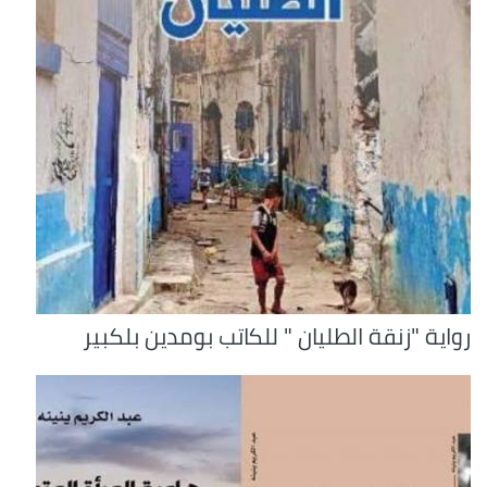
رواية "زنقة الطليان " للكاتب بومدين بلكبير