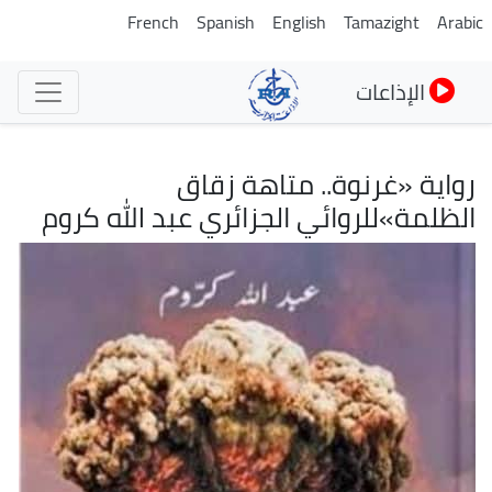
تجاوز
French
Spanish
English
Tamazight
Arabic
إلى
المحتوى
الإذاعات
الرئيسي
رواية «غرنوة.. متاهة زقاق
الظلمة»للروائي الجزائري عبد الله كروم
الصورة