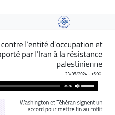
تجاوز
إلى
المحتوى
الرئيسي
contre l'entité d'occupation et
porté par l'Iran à la résistance
palestinienne
23/05/2024 - 16:00
Audio
Use
00:00
Player
Up/Down
Arrow
Washington et Téhéran signent un
keys
accord pour mettre fin au coflit
to
increase