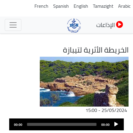
تجاوز
French
Spanish
English
Tamazight
Arabic
إلى
المحتوى
الإذاعات
الرئيسي
الخريطة الأثرية لتيبازة
الصورة
25/05/2024 - 15:00
Audio
00:00
00:00
Player