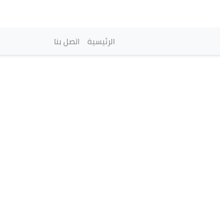
vigation principale
الرئيسية
اتصل بنا