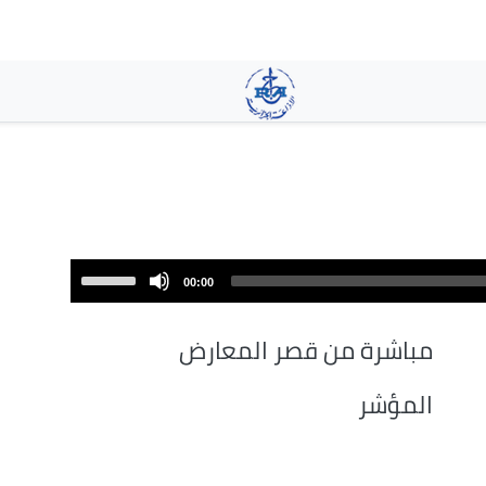
تجاوز
إلى
المحتوى
الرئيسي
Use
00:00
Up/Down
Arrow
مباشرة من قصر المعارض
keys
to
المؤشر
increase
or
decrease
volume.