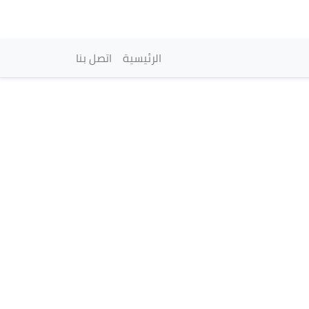
vigation principale
الرئيسية
اتصل بنا