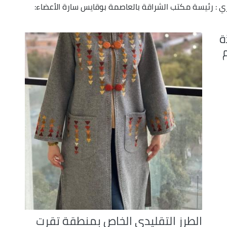
keys
ئري : رئيسة مكتب الشراقة بالعاصمة بوقايس سارة الأعضاء:
to
increase
ة
or
decrease
volume.
الطرز التقليدي الخاص بمنطقة تقرت