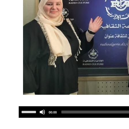
Use
00:00
Up/Down
Arrow