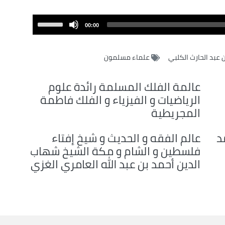
Use
00:00
Up/Down
Arrow
 عبد الحارث الكلبي
علماء مسلمون
keys
to
increase
عالمة الفلك المسلمة رائدة علوم
or
الرياضيات و الفيزياء و الفلك فاطمة
decrease
المجريطية
volume.
د
عالم الفقه و الحديث و شيخ إفتاء
فلسطين و الشام و مكة الشيخ شهاب
الدين أحمد بن عبد الله العامري الغزي