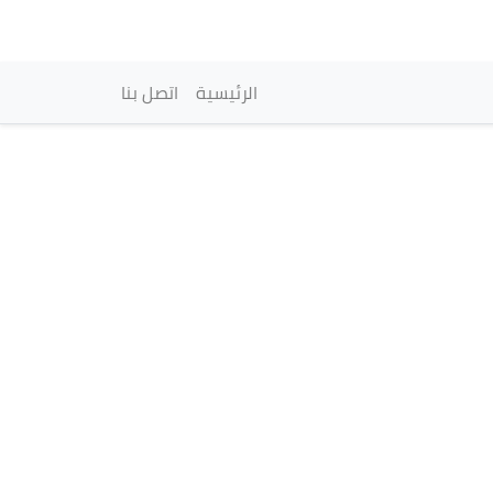
vigation principale
الرئيسية
اتصل بنا