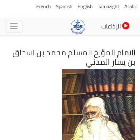
تجاوز
French
Spanish
English
Tamazight
Arabic
إلى
المحتوى
الإذاعات
الرئيسي
الامام المؤرخ المسلم محمد بن اسحاق
بن يسار المدني
الصورة