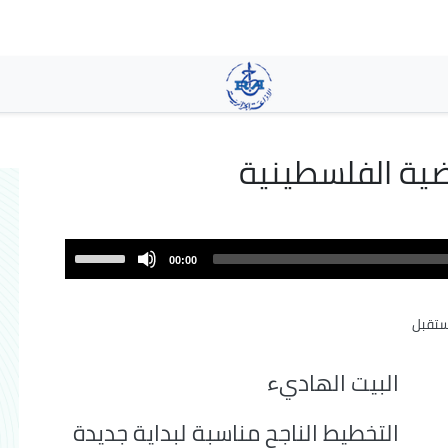
تجاوز
إلى
المحتوى
الرئيسي
ضية الفلسطينية
Use
00:00
Up/Down
Arrow
تقبل
keys
to
increase
البيت الهاديء
or
decrease
التخطيط الناجح مناسبة لبداية جديدة
volume.