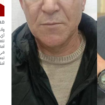
مف
وأن
أي 
تلفز
أما
في 
تبس
أمث