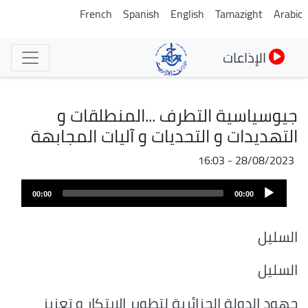
تجاوز
French
Spanish
English
Tamazight
Arabic
إلى
المحتوى
الإذاعات
الرئيسي
جيوسياسية التطرف ...المنطلقات و
التهديدات و التحديات و آليات المجابهة
28/08/2023 - 16:03
Audio
00:00
00:00
Player
السليل
السليل
جهود الدولة الجزائرية لتطوير الابتكار و تعزيز