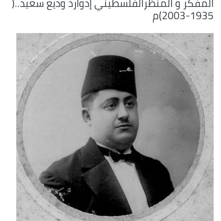
المفكر و المنظرالفلسطيني إدوارد وديع سعيد..(
1935-2003)م