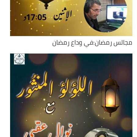
مجالس رمضان:في وداع رمضان